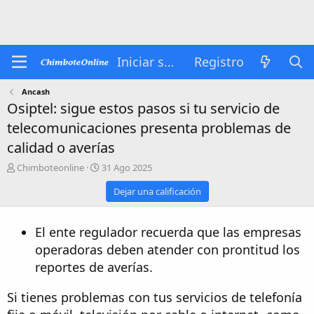
Iniciar sesión
Registro
Ancash
Osiptel: sigue estos pasos si tu servicio de
telecomunicaciones presenta problemas de
calidad o averías
A
P
Chimboteonline
31 Ago 2025
u
u
Dejar una calificación
t
b
o
l
r
i
El ente regulador recuerda que las empresas
s
h
operadoras deben atender con prontitud los
d
reportes de averías.
a
t
e
Si tienes problemas con tus servicios de telefonía