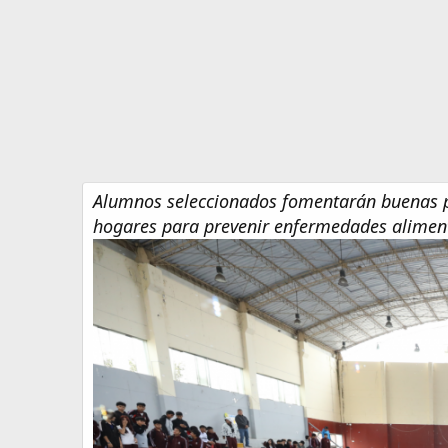
e
Alumnos seleccionados fomentarán buenas p
hogares para prevenir enfermedades aliment