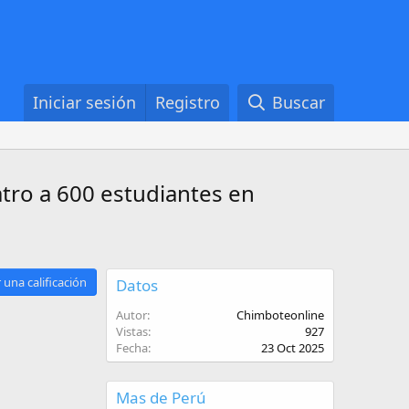
Iniciar sesión
Registro
Buscar
atro a 600 estudiantes en
 una calificación
Datos
Autor
Chimboteonline
Vistas
927
Fecha
23 Oct 2025
Mas de Perú