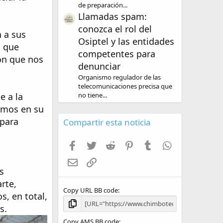
de preparación...
Llamadas spam:
conozca el rol del
n a sus
Osiptel y las entidades
s que
competentes para
ón que nos
denunciar
Organismo regulador de las
telecomunicaciones precisa que
e a la
no tiene...
amos en su
 para
Compartir esta noticia
Facebook
Twitter
Reddit
Pinterest
Tumblr
WhatsApp
Email
Enlace
s
rte,
Copy URL BB code
, en total,
s.
Copy AMS BB code