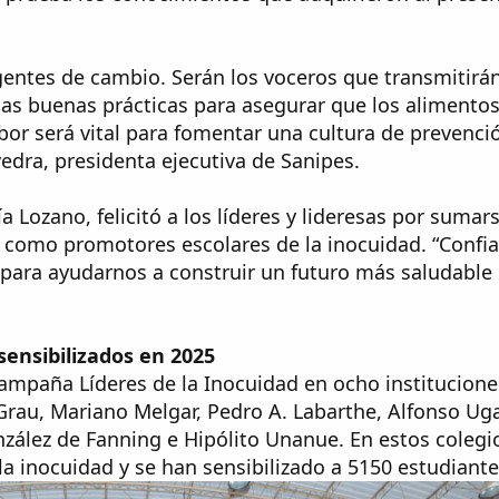
gentes de cambio. Serán los voceros que transmitirá
las buenas prácticas para asegurar que los alimento
or será vital para fomentar una cultura de prevenci
edra, presidenta ejecutiva de Sanipes.
ía Lozano, felicitó a los líderes y lideresas por sumars
n como promotores escolares de la inocuidad. “Confi
 para ayudarnos a construir un futuro más saludable
sensibilizados en 2025
 campaña Líderes de la Inocuidad en ocho institucione
 Grau, Mariano Melgar, Pedro A. Labarthe, Alfonso Uga
ález de Fanning e Hipólito Unanue. En estos colegios
a inocuidad y se han sensibilizado a 5150 estudiante