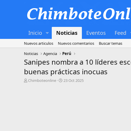
Inicio
Noticias
Eventos
Feed
Nuevos articulos
Nuevos comentarios
Buscar temas
Noticias
Agencia
Perú
Sanipes nombra a 10 líderes esco
buenas prácticas inocuas
A
P
Chimboteonline
23 Oct 2025
u
u
t
b
o
l
r
i
s
h
d
a
t