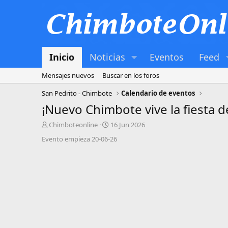
Inicio
Noticias
Eventos
Feed
Mensajes nuevos
Buscar en los foros
San Pedrito - Chimbote
Calendario de eventos
¡Nuevo Chimbote vive la fiesta d
A
F
Chimboteonline
16 Jun 2026
u
e
Evento empieza 20-06-26
t
c
o
h
r
a
d
d
e
e
t
i
e
n
m
i
a
c
i