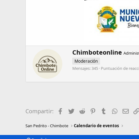
W
Chimboteonline
Adminis
r
Moderación
i
t
Mensajes
345
Puntuación de reacc
t
e
n
b
y
Facebook
Twitter
Reddit
Pinterest
Tumblr
WhatsA
Ema
Compartir:
San Pedrito - Chimbote
Calendario de eventos