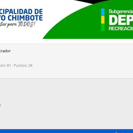
trador
ión
81
Puntos
28
pp
il
Enlace