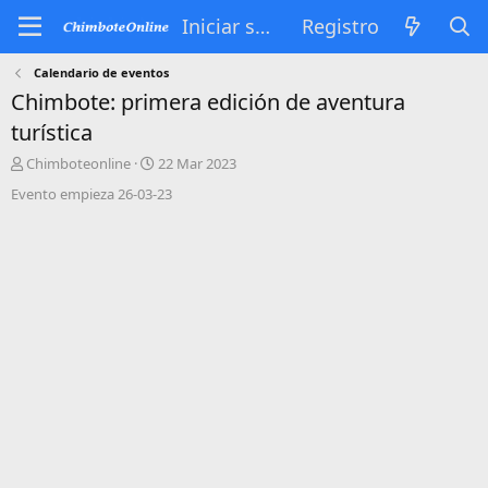
Iniciar sesión
Registro
Calendario de eventos
Chimbote: primera edición de aventura
turística
A
F
Chimboteonline
22 Mar 2023
u
e
Evento empieza 26-03-23
t
c
o
h
r
a
d
d
e
e
t
i
e
n
m
i
a
c
i
o