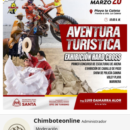
W
Chimboteonline
Administrador
r
Moderación
i