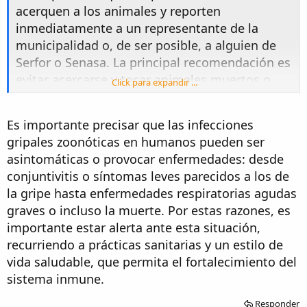
acerquen a los animales y reporten
inmediatamente a un representante de la
municipalidad o, de ser posible, a alguien de
Serfor o Senasa. La principal recomendación es
evitar acercarse y tocar animales muertos o
Click para expandir ...
enfermos y en casa asearse adecuadamente
después de un día de playa”, finalizó el
Es importante precisar que las infecciones
catedrático.
gripales zoonóticas en humanos pueden ser
asintomáticas o provocar enfermedades: desde
conjuntivitis o síntomas leves parecidos a los de
la gripe hasta enfermedades respiratorias agudas
graves o incluso la muerte. Por estas razones, es
importante estar alerta ante esta situación,
recurriendo a prácticas sanitarias y un estilo de
vida saludable, que permita el fortalecimiento del
sistema inmune.
Responder