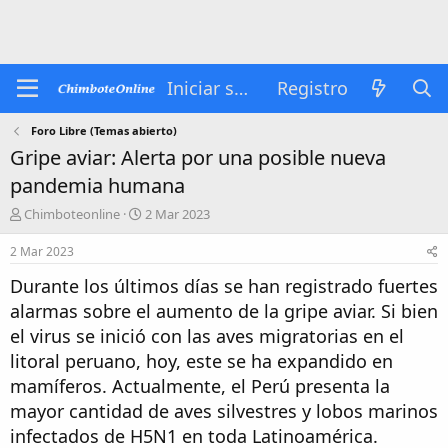
Iniciar sesión
Registro
Foro Libre (Temas abierto)
Gripe aviar: Alerta por una posible nueva
pandemia humana
A
F
Chimboteonline
2 Mar 2023
u
e
t
c
2 Mar 2023
o
h
Durante los últimos días se han registrado fuertes
r
a
d
d
alarmas sobre el aumento de la gripe aviar. Si bien
e
e
el virus se inició con las aves migratorias en el
t
i
e
n
litoral peruano, hoy, este se ha expandido en
m
i
mamíferos. Actualmente, el Perú presenta la
a
c
mayor cantidad de aves silvestres y lobos marinos
i
o
infectados de H5N1 en toda Latinoamérica.