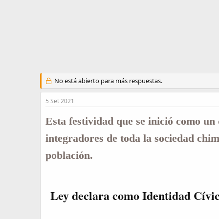
a
c
i
o
No está abierto para más respuestas.
5 Set 2021
Esta festividad que se inició como un
integradores de toda la sociedad chimb
población.
Ley declara como Identidad Cívica