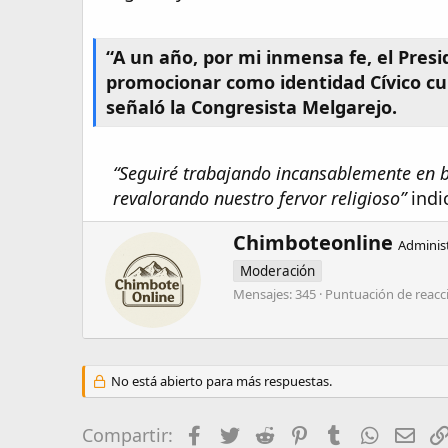
“A un año, por mi inmensa fe, el Pres
promocionar como identidad Cívico cult
señaló la Congresista Melgarejo.
“Seguiré trabajando incansablemente en b
revalorando nuestro fervor religioso”
indi
W
Chimboteonline
Adminis
r
Moderación
i
t
Mensajes
345
Puntuación de reacc
t
e
n
b
y
No está abierto para más respuestas.
Facebook
Twitter
Reddit
Pinterest
Tumblr
WhatsA
Ema
Compartir: