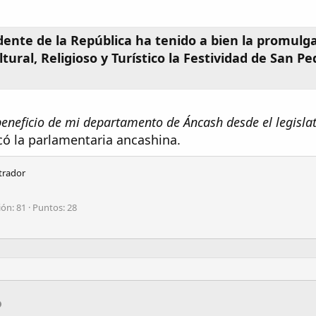
idente de la República ha tenido a bien la promulg
ural, Religioso y Turístico la Festividad de San Pe
eneficio de mi departamento de Áncash desde el legislat
có la parlamentaria ancashina.​
trador
ión
81
Puntos
28
pp
il
Enlace