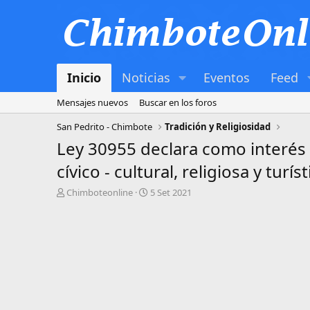
Inicio
Noticias
Eventos
Feed
Mensajes nuevos
Buscar en los foros
San Pedrito - Chimbote
Tradición y Religiosidad
Ley 30955 declara como interés 
cívico - cultural, religiosa y turíst
A
F
Chimboteonline
5 Set 2021
u
e
t
c
o
h
r
a
d
d
e
e
t
i
e
n
m
i