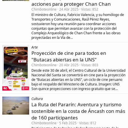
acciones para proteger Chan Chan
Chimboteonline
24 Abr 2025
Vistas
852
El ministro de Cultura, Fabricio Valencia, y su homólogo de
Transportes y Comunicaciones, Raúl Pérez Reyes,
sostuvieron hoy una reunión para coordinar acciones
conjuntas que permitan avanzar con la protección del
Complejo Arqueológico de Chan Chan frente a las obras
proyectadas en la Vía de...
Arte
Proyección de cine para todos en
"Butacas abiertas en la UNS"
Chimboteonline
20 Abr 2025
Vistas
803
Desde este 30 de abril, el Centro Cultural de la Universidad
Nacional del Santa se convertirá en cine para la proyección
de “Butacas abiertas en la UNS”, un ciclo de cine peruano
bajo el respaldo del Ministerio de Cultura. Imagen: UNS
Son quince proyecciones con ingreso gratuito que se...
Cultura
La Ruta del Pararín: Aventura y turismo
sostenible en la costa de Áncash con más
de 160 participantes
Chimboteonline
5 Feb 2025
Vistas
812