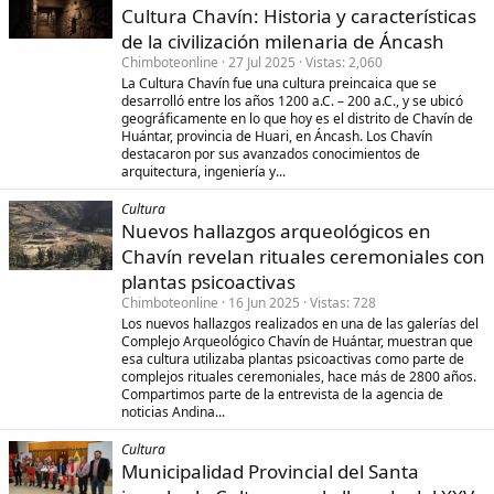
Cultura Chavín: Historia y características
de la civilización milenaria de Áncash
Chimboteonline
27 Jul 2025
Vistas
2,060
La Cultura Chavín fue una cultura preincaica que se
desarrolló entre los años 1200 a.C. – 200 a.C., y se ubicó
geográficamente en lo que hoy es el distrito de Chavín de
Huántar, provincia de Huari, en Áncash. Los Chavín
destacaron por sus avanzados conocimientos de
arquitectura, ingeniería y...
Cultura
Nuevos hallazgos arqueológicos en
Chavín revelan rituales ceremoniales con
plantas psicoactivas
Chimboteonline
16 Jun 2025
Vistas
728
Los nuevos hallazgos realizados en una de las galerías del
Complejo Arqueológico Chavín de Huántar, muestran que
esa cultura utilizaba plantas psicoactivas como parte de
complejos rituales ceremoniales, hace más de 2800 años.
Compartimos parte de la entrevista de la agencia de
noticias Andina...
Cultura
Municipalidad Provincial del Santa