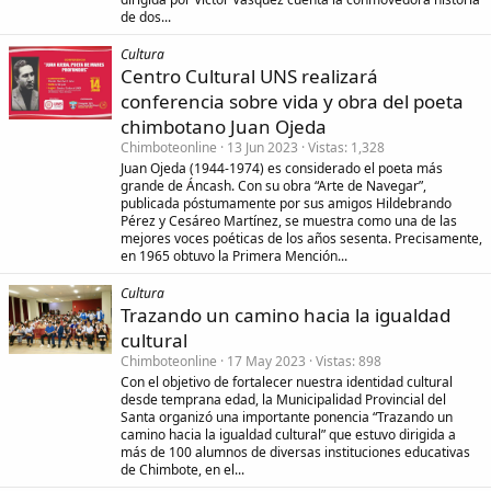
de dos...
Cultura
Centro Cultural UNS realizará
conferencia sobre vida y obra del poeta
chimbotano Juan Ojeda
Chimboteonline
13 Jun 2023
Vistas
1,328
Juan Ojeda (1944-1974) es considerado el poeta más
grande de Áncash. Con su obra “Arte de Navegar”,
publicada póstumamente por sus amigos Hildebrando
Pérez y Cesáreo Martínez, se muestra como una de las
mejores voces poéticas de los años sesenta. Precisamente,
en 1965 obtuvo la Primera Mención...
Cultura
Trazando un camino hacia la igualdad
cultural
Chimboteonline
17 May 2023
Vistas
898
Con el objetivo de fortalecer nuestra identidad cultural
desde temprana edad, la Municipalidad Provincial del
Santa organizó una importante ponencia “Trazando un
camino hacia la igualdad cultural” que estuvo dirigida a
más de 100 alumnos de diversas instituciones educativas
de Chimbote, en el...