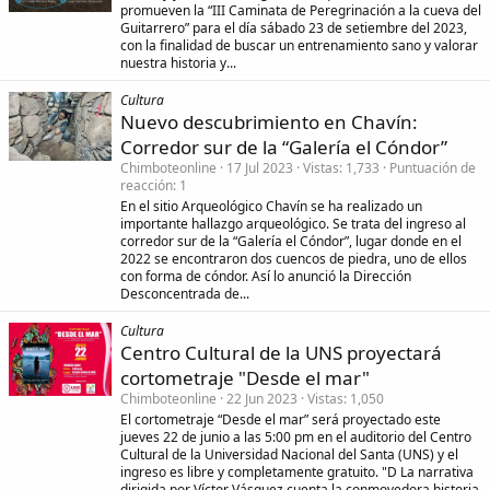
promueven la “III Caminata de Peregrinación a la cueva del
Guitarrero” para el día sábado 23 de setiembre del 2023,
con la finalidad de buscar un entrenamiento sano y valorar
nuestra historia y...
Cultura
Nuevo descubrimiento en Chavín:
Corredor sur de la “Galería el Cóndor”
Chimboteonline
17 Jul 2023
Vistas
1,733
Puntuación de
reacción
1
En el sitio Arqueológico Chavín se ha realizado un
importante hallazgo arqueológico. Se trata del ingreso al
corredor sur de la “Galería el Cóndor”, lugar donde en el
2022 se encontraron dos cuencos de piedra, uno de ellos
con forma de cóndor. Así lo anunció la Dirección
Desconcentrada de...
Cultura
Centro Cultural de la UNS proyectará
cortometraje "Desde el mar"
Chimboteonline
22 Jun 2023
Vistas
1,050
El cortometraje “Desde el mar” será proyectado este
jueves 22 de junio a las 5:00 pm en el auditorio del Centro
Cultural de la Universidad Nacional del Santa (UNS) y el
ingreso es libre y completamente gratuito. "D La narrativa
dirigida por Víctor Vásquez cuenta la conmovedora historia