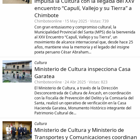
impulsa la Cultura con la llegada del XXV
encuentro “Capulí, Vallejo y su Tierra” a
Chimbote
Chimboteonline
15 May 2025
Vistas
739
Con gran entusiasmo y compromiso cultural, la
Municipalidad Provincial del Santa (MPS) dio la bienvenida
al XXV Encuentro “Capulí, Vallejo y su Tierra”, un
movimiento de alcance internacional que, desde hace 25
años, mantiene viva la memoria y el legado del insigne
poeta peruano César Abraham...
Cultura
Ministerio de Cultura inspecciona Casa
Garatea
Chimboteonline
24 Abr 2025
Vistas
823
El Ministerio de Cultura, a través de la Dirección
Desconcentrada de Cultura de Áncash, en coordinación
con la Fiscalía de Prevención del Delito y la Comisaría del
Santa, realizó un operativo de verificación en la Casa
Hacienda Garatea, Monumento Histórico integrante del
Patrimonio Cultural de...
Cultura
Ministerio de Cultura y Ministerio de
Transportes y Comunicaciones coordinan