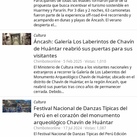
Participantes de todas las edades formaron parte de la
propuesta que busca incentivar el turismo sostenible en
Huarmey y Pararín. Por 3 días y 2 noches, 63 camionetas
fueron parte de la experiencia off-road 4×4 recorriendo y
acampando en dunas y playas de Áncash. El verano
despierta el...
Cultura
Áncash: Galería Los Laberintos de Chavín
de Huántar reabrió sus puertas para sus
visitantes
Chimboteonline
5 Feb 2025
Vistas
1,010
El Ministerio de Cultura invita a los visitantes nacionales y
extranjeros a recorrer la Galería de Los Laberintos del
Monumento Arqueológico Chavín de Huántar, ubicado en el
distrito de Chavín de Huántar, en la región Áncash, que
reabrió sus puertas tras cinco años de permanecer
cerrada. Debido...
Cultura
Festival Nacional de Danzas Típicas del
Perú en el corazón del monumento
arqueológico Chavín de Huántar
Chimboteonline
17 Jul 2024
Vistas
1,087
El Festival Nacional de Danzas Típicas del Perú Edición