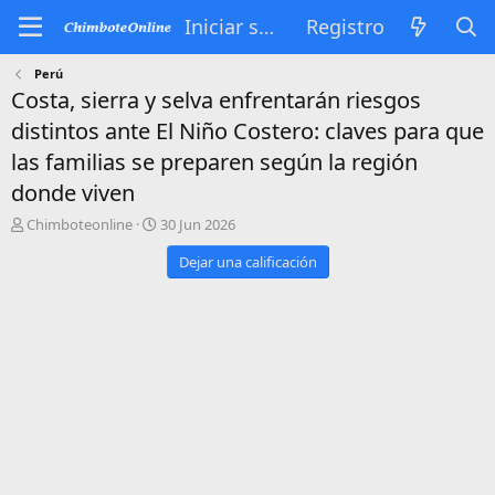
Iniciar sesión
Registro
Perú
Costa, sierra y selva enfrentarán riesgos
distintos ante El Niño Costero: claves para que
las familias se preparen según la región
donde viven
A
P
Chimboteonline
30 Jun 2026
u
u
Dejar una calificación
t
b
o
l
r
i
s
h
d
a
t
e