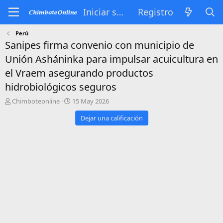
Iniciar sesión
Registro
Perú
Sanipes firma convenio con municipio de
Unión Asháninka para impulsar acuicultura en
el Vraem asegurando productos
hidrobiológicos seguros
A
P
Chimboteonline
15 May 2026
u
u
Dejar una calificación
t
b
o
l
r
i
s
h
d
a
t
e