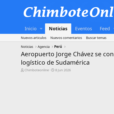
Inicio
Noticias
Eventos
Feed
Nuevos articulos
Nuevos comentarios
Buscar temas
Noticias
Agencia
Perú
Aeropuerto Jorge Chávez se con
logístico de Sudamérica
A
P
Chimboteonline
8 Jun 2026
u
u
t
b
o
l
r
i
s
h
d
a
t