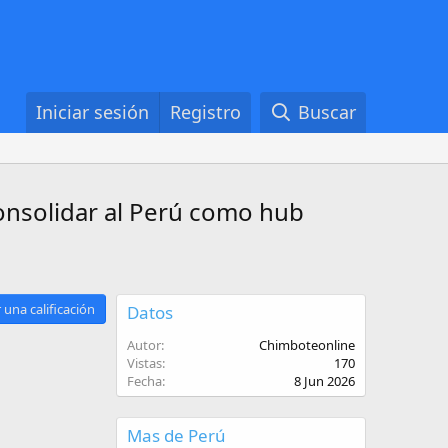
Iniciar sesión
Registro
Buscar
onsolidar al Perú como hub
 una calificación
Datos
Autor
Chimboteonline
Vistas
170
Fecha
8 Jun 2026
Mas de Perú