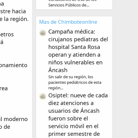
ma
Servicios Públicos de...
stre hacia
 la región.
Mas de Chimboteonline
Campaña médica:
etros
cirujanos pediatras del
rá
hospital Santa Rosa
operan y atienden a
niños vulnerables en
cionamiento
Áncash
Sin salir de su región, los
pacientes pediátricos de esta
rea
región...
Osiptel: nueve de cada
diez atenciones a
usuarios de Áncash
fueron sobre el
nal moderno
servicio móvil en el
o de
primer semestre de