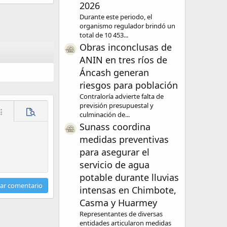
2026
Durante este periodo, el
organismo regulador brindó un
total de 10 453...
Obras inconclusas de
ANIN en tres ríos de
Áncash generan
riesgos para población
Contraloría advierte falta de
previsión presupuestal y
culminación de...
acer
ás opciones...
Visualización previa
Sunass coordina
medidas preventivas
para asegurar el
servicio de agua
potable durante lluvias
iar comentario
intensas en Chimbote,
Casma y Huarmey
Representantes de diversas
entidades articularon medidas