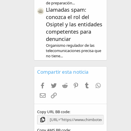
de preparación...
Llamadas spam:
conozca el rol del
Osiptel y las entidades
competentes para
denunciar
Organismo regulador de las
telecomunicaciones precisa que
no tiene...
Compartir esta noticia
Facebook
Twitter
Reddit
Pinterest
Tumblr
WhatsApp
Email
Enlace
Copy URL BB code
Copy AMS BB code