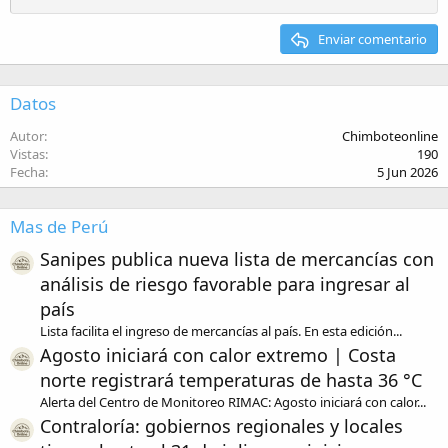
Heading 2
15
Georgia
Justify text
Enviar comentario
Heading 3
18
Tahoma
22
Times New Roman
Datos
26
Trebuchet MS
Autor
Chimboteonline
Verdana
Vistas
190
Fecha
5 Jun 2026
Mas de Perú
Sanipes publica nueva lista de mercancías con
análisis de riesgo favorable para ingresar al
país
Lista facilita el ingreso de mercancías al país. En esta edición...
Agosto iniciará con calor extremo | Costa
norte registrará temperaturas de hasta 36 °C
Alerta del Centro de Monitoreo RIMAC: Agosto iniciará con calor...
Contraloría: gobiernos regionales y locales