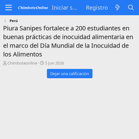
Iniciar sesión
Registro
Perú
Piura Sanipes fortalece a 200 estudiantes en
buenas prácticas de inocuidad alimentaria en
el marco del Día Mundial de la Inocuidad de
los Alimentos
A
P
Chimboteonline
5 Jun 2026
u
u
Dejar una calificación
t
b
o
l
r
i
s
h
d
a
t
e