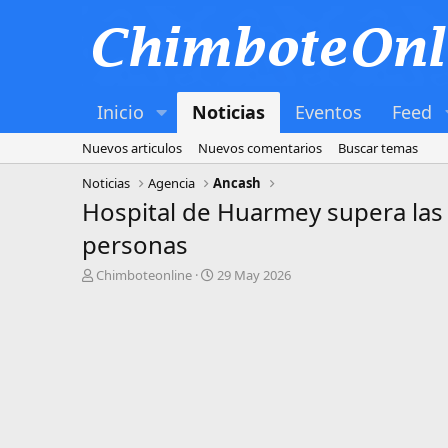
Inicio
Noticias
Eventos
Feed
Nuevos articulos
Nuevos comentarios
Buscar temas
Noticias
Agencia
Ancash
Hospital de Huarmey supera las 
personas
A
P
Chimboteonline
29 May 2026
u
u
t
b
o
l
r
i
s
h
d
a
t