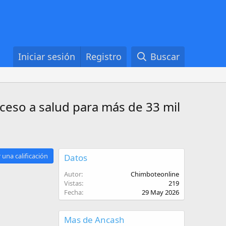
Iniciar sesión
Registro
Buscar
ceso a salud para más de 33 mil
 una calificación
Datos
Autor
Chimboteonline
Vistas
219
Fecha
29 May 2026
Mas de Ancash