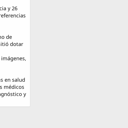
cia y 26
referencias
mo de
itió dotar
r imágenes,
as en salud
os médicos
agnóstico y