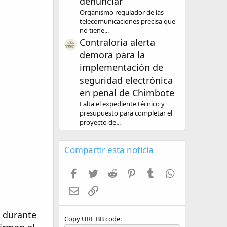
denunciar
Organismo regulador de las
telecomunicaciones precisa que
no tiene...
Contraloría alerta
demora para la
implementación de
seguridad electrónica
en penal de Chimbote
Falta el expediente técnico y
presupuesto para completar el
proyecto de...
Compartir esta noticia
Facebook
Twitter
Reddit
Pinterest
Tumblr
WhatsApp
Email
Enlace
s durante
Copy URL BB code